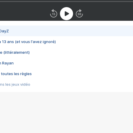
 DayZ
 a 13 ans (et vous l'avez ignoré)
e (littéralement)
im Rayan
 toutes les règles
s les jeux vidéo
us choquant de Rockstar ? - Le scandale BULLY
e plus moche de Steam
du RÊVE tourne au CAUCHEMAR
pendant 8 heures