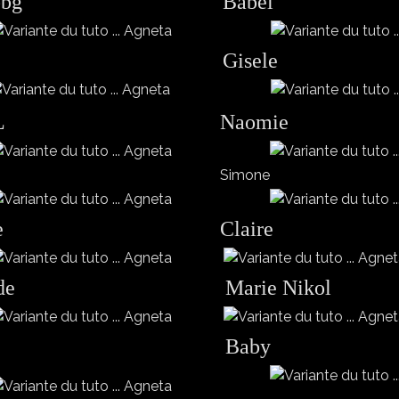
bbg
Babel
Gisele
L
Naomie
Simone
e
Claire
de
Marie Nikol
Baby