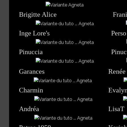
Brigitte Alice
Fran
Inge Lore's
Perso
Pinuccia
Pinu
Garances
René
Charmin
Evaly
Andréa
LisaT