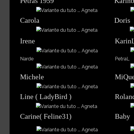
Petras 1959
Karin
Carola
Doris
Irene
Karin
Narde
PetraL
Michele
MiQu
Line ( LadyBird )
Rolan
Carine( Feline31)
Baby