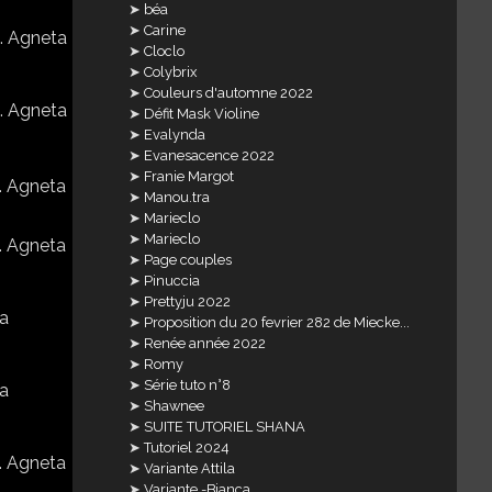
béa
Carine
Cloclo
Colybrix
Couleurs d'automne 2022
Défit Mask Violine
Evalynda
Evanesacence 2022
Franie Margot
Manou.tra
Marieclo
Marieclo
Page couples
Pinuccia
Prettyju 2022
Proposition du 20 fevrier 282 de Miecke...
Renée année 2022
Romy
Série tuto n°8
Shawnee
SUITE TUTORIEL SHANA
Tutoriel 2024
Variante Attila
Variante -Bianca