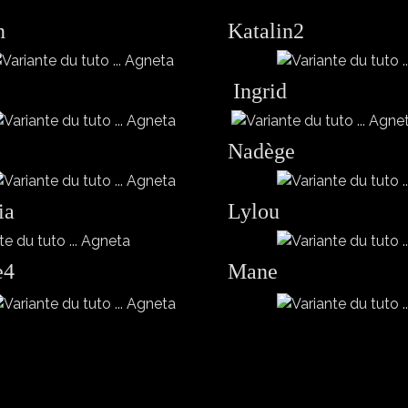
in
Katalin2
Ingrid
Nadège
ia
Lylou
e4
Mane