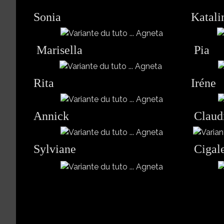
Sonia
Katal
Marisella
Pia
Rita
Iréne
Annick
Claud
Sylviane
Cigal