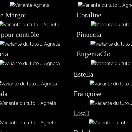
ie Margot
Coraline
 pour contrôle
Pinuccia
ccia
EugeniaClo
e
Estella
nda
Françoise
LisaT