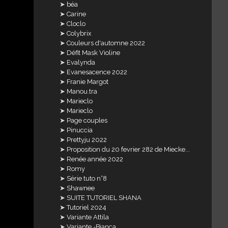
béa
Carine
Cloclo
Colybrix
Couleurs d'automne 2022
Défit Mask Violine
Evalynda
Evanesacence 2022
Franie Margot
Manou.tra
Marieclo
Marieclo
Page couples
Pinuccia
Prettyju 2022
Proposition du 20 fevrier 282 de Miecke...
Renée année 2022
Romy
Série tuto n°8
Shawnee
SUITE TUTORIEL SHANA
Tutoriel 2024
Variante Attila
Variante -Bianca