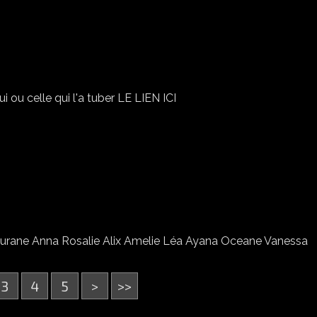
MA VUE DE RENÉE
 ou celle qui l'a tuber LE LIEN ICI
MES TUTOS PSP
urane Anna Rosalie Alix Amelie Léa Ayana Oceane Vanessa
3
4
5
>
>>