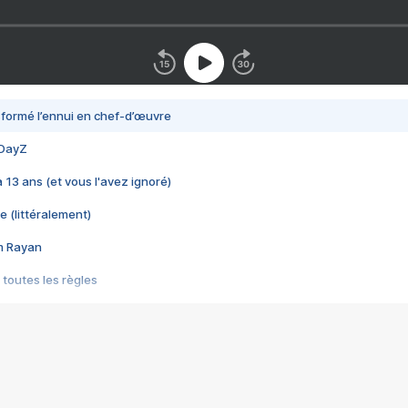
nsformé l’ennui en chef-d’œuvre
 DayZ
 a 13 ans (et vous l'avez ignoré)
e (littéralement)
im Rayan
 toutes les règles
s les jeux vidéo
us choquant de Rockstar ? - Le scandale BULLY
e plus moche de Steam