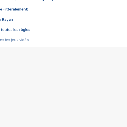
e (littéralement)
im Rayan
 toutes les règles
s les jeux vidéo
us choquant de Rockstar ? - Le scandale BULLY
e plus moche de Steam
du RÊVE tourne au CAUCHEMAR
pendant 8 heures
it… à tort
umiliés par un jeu vidéo
ire - Final Fantasy 8
ti un empire - Age of Empires