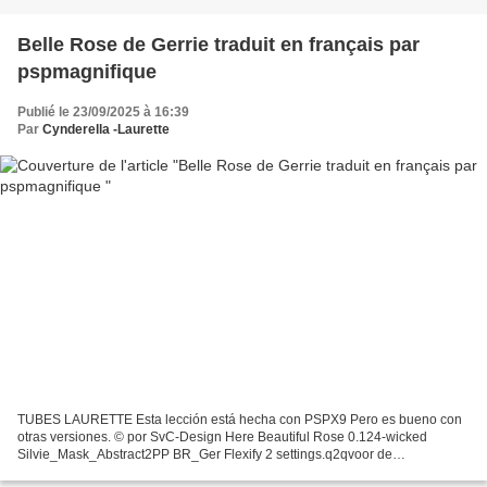
Belle Rose de Gerrie traduit en français par
pspmagnifique
Publié le 23/09/2025 à 16:39
Par
Cynderella -Laurette
TUBES LAURETTE Esta lección está hecha con PSPX9 Pero es bueno con
otras versiones. © por SvC-Design Here Beautiful Rose 0.124-wicked
Silvie_Mask_Abstract2PP BR_Ger Flexify 2 settings.q2qvoor de
bloemen.q2q mi...