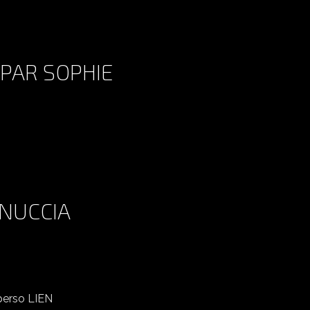
PAR SOPHIE
STUCK ON YOU TRADUIT PAR SOPHIE
INUCCIA
TINETTA TRADUIT PAR PINUCCIA
perso LIEN