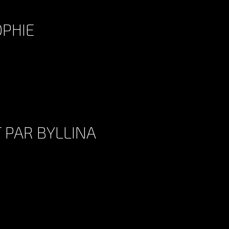
OPHIE
AGATHE TRADUIT PAR SOPHIE
 PAR BYLLINA
MYRIAM CEDRO TRADUIT PAR BYLLINA