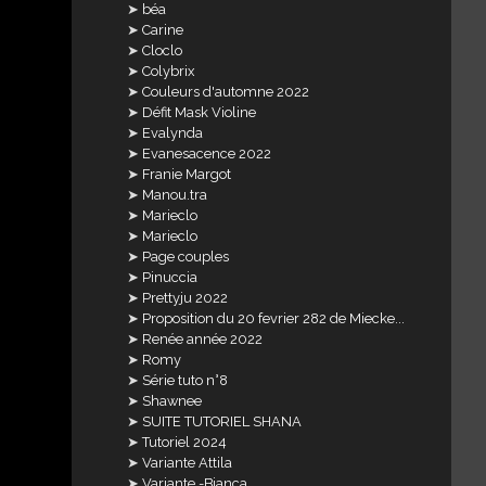
béa
Carine
Cloclo
Colybrix
Couleurs d'automne 2022
Défit Mask Violine
Evalynda
Evanesacence 2022
Franie Margot
Manou.tra
Marieclo
Marieclo
Page couples
Pinuccia
Prettyju 2022
Proposition du 20 fevrier 282 de Miecke...
Renée année 2022
Romy
Série tuto n°8
Shawnee
SUITE TUTORIEL SHANA
Tutoriel 2024
Variante Attila
Variante -Bianca