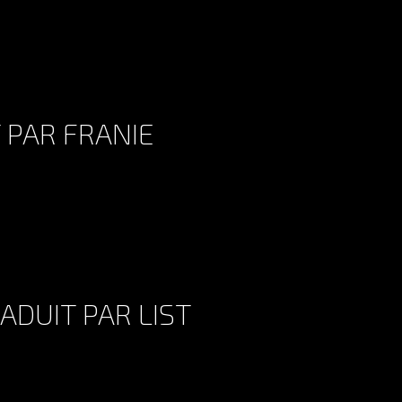
LOVE YOU TRADUCTION PINUCCIA
 PAR FRANIE
SUMMER VIBES TRADUIT PAR FRANIE
ADUIT PAR LIST
MA PETITE MÉSANGE TRADUIT PAR LIST