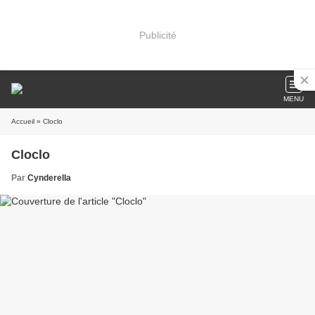
Publicité
MENU
Accueil
» Cloclo
Cloclo
Par
Cynderella