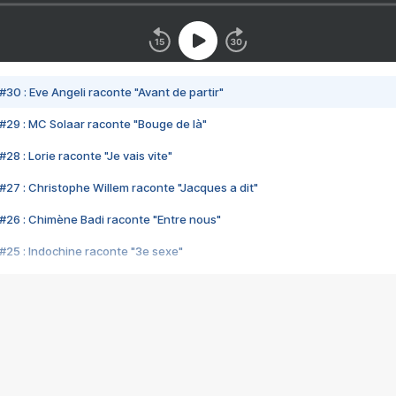
#30 : Eve Angeli raconte "Avant de partir"
#29 : MC Solaar raconte "Bouge de là"
28 : Lorie raconte "Je vais vite"
#27 : Christophe Willem raconte "Jacques a dit"
#26 : Chimène Badi raconte "Entre nous"
#25 : Indochine raconte "3e sexe"
#24 : Zaho raconte "C'est chelou"
#23 : Patrick Bruel raconte "Au café des délices"
#22 : Kyo raconte "Le chemin"
#21 : Nolwenn Leroy raconte "Cassé"