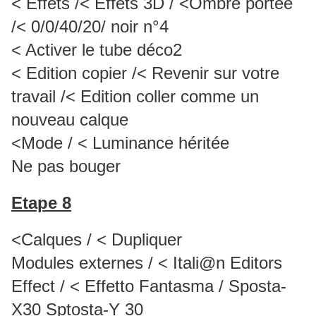
< Effets /< Effets 3D / <Ombre portée
/< 0/0/40/20/ noir n°4
< Activer le tube déco2
< Edition copier /< Revenir sur votre
travail /< Edition coller comme un
nouveau calque
<Mode / < Luminance héritée
Ne pas bouger
Etape 8
<Calques / < Dupliquer
Modules externes / < Itali@n Editors
Effect / < Effetto Fantasma / Sposta-
X30 Sptosta-Y 30